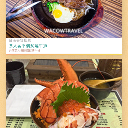
台南美食推薦
食大客平價炙燒牛排
台南超人氣厚切碳烤牛排