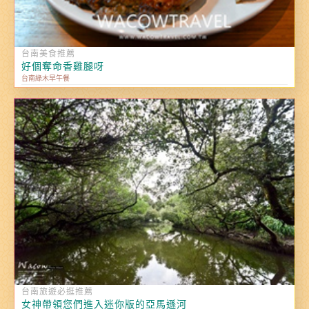
台南美食推薦
好個奪命香雞腿呀
台南綠木早午餐
台南旅遊必逛推薦
女神帶領您們進入迷你版的亞馬遜河