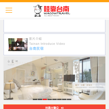
影片介紹
Tainan Introduce Video
台南民宿
如
黃
白
一
柚
婚
趣
網
哇靠大聲公