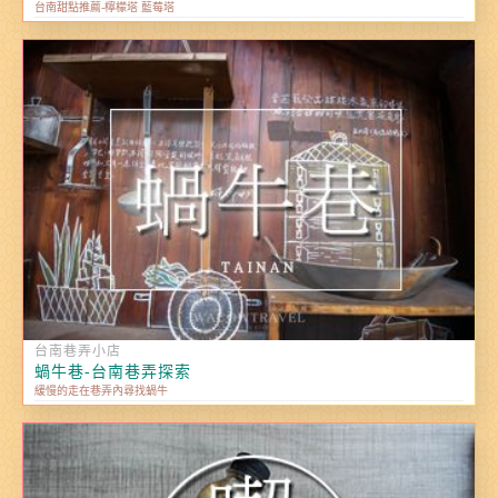
台南甜點推薦-檸檬塔 藍莓塔
台南巷弄小店
蝸牛巷-台南巷弄探索
緩慢的走在巷弄內尋找蝸牛