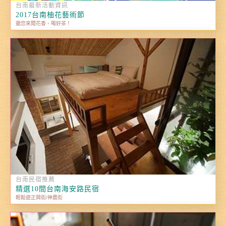
台南最新活動資訊
2017台南柚花藝術節
邀您來聞花香、喝好茶！
台南民宿推薦
精選10間台南海安路民宿
輕鬆遊正興街/神農街