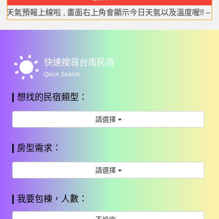
家
色
藍
八
意
禮
淘
站
台南今日所有活動 –
看更多
民
風
地
一
思
樂
漫
優
Asia Beatbox CHAMPIONSHIP 2018亞洲BEATBOX公開
哇靠天氣預報上線啦 , 畫面右上角會顯示今日天氣以及溫度喔!!
台南夜市 營業時間、地點 總整理 –
看更多
宿
箏
inn
團
旅
惠
多
多
wb_sunny
快速搜尋台南民宿
Quick Search
想找的民宿類型：
請選擇
房型需求：
請選擇
我要包棟，人數：