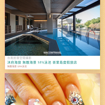
台南民宿空間攝影
沐府海旅 無敵海景 SPA泳池 峇里島度假旅店
無敵海景 SPA泳池