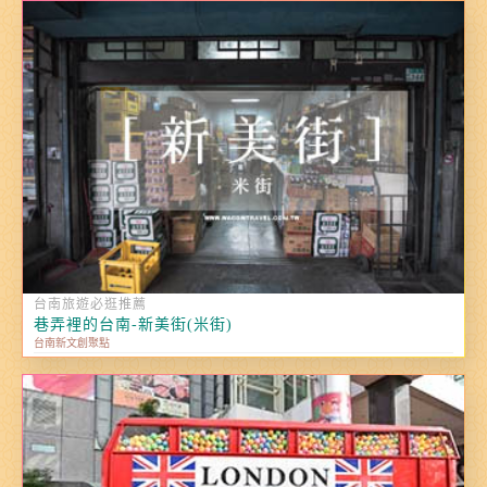
台南旅遊必逛推薦
巷弄裡的台南-新美街(米街)
台南新文創聚點